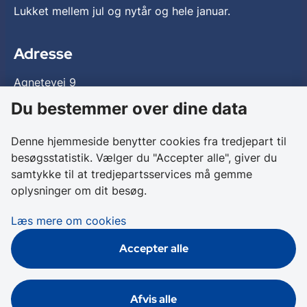
Lukket mellem jul og nytår og hele januar.
Adresse
Agnetevej 9
3060 Espergærde
Du bestemmer over dine data
Entre og tilgængelighed
Denne hjemmeside benytter cookies fra tredjepart til
besøgsstatistik. Vælger du "Accepter alle", giver du
Entre
samtykke til at tredjepartsservices må gemme
oplysninger om dit besøg.
Der er
gratis
adgang til Flynderupgård.
Dog ikke ved særarrangementer.
Læs mere om cookies
Tilgængelighed
Accepter alle
Læs tilgængelighedserklæringen
Cookies
Afvis alle