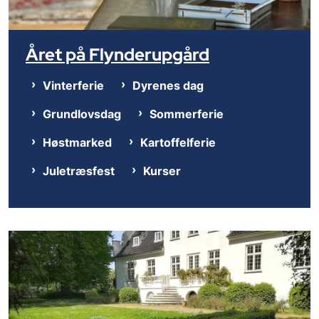
Året på Flynderupgård
Vinterferie
Dyrenes dag
Grundlovsdag
Sommerferie
Høstmarked
Kartoffelferie
Juletræsfest
Kurser