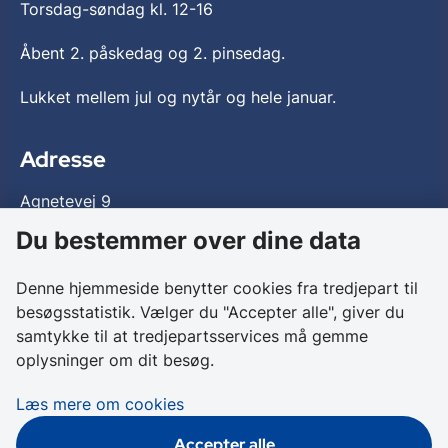
Torsdag-søndag kl. 12-16
Åbent 2. påskedag og 2. pinsedag.
Lukket mellem jul og nytår og hele januar.
Adresse
Agnetevej 9
3060 Espergærde
Du bestemmer over dine data
Entre og tilgængelighed
Denne hjemmeside benytter cookies fra tredjepart til
besøgsstatistik. Vælger du "Accepter alle", giver du
Entre
samtykke til at tredjepartsservices må gemme
oplysninger om dit besøg.
Der er
gratis
adgang til Flynderupgård.
Dog ikke ved særarrangementer.
Læs mere om cookies
Tilgængelighed
Accepter alle