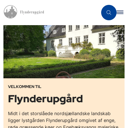
VELKOMMEN TIL
Flynderupgård
Midt i det storslåede nordsjællandske landskab
ligger lystgården Flynderupgård omgivet af enge,
røde græssende køer og Egebæksvangs maleriske